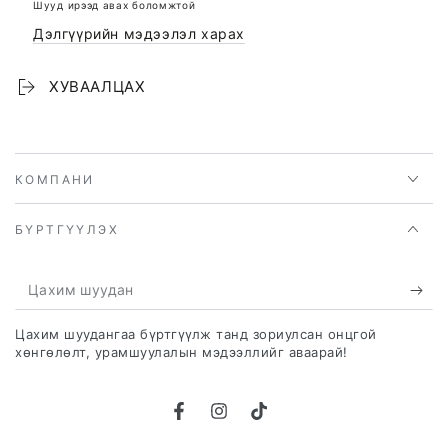
Шууд ирээд авах боломжтой
Дэлгүүрийн мэдээлэл харах
ХУВААЛЦАХ
КОМПАНИ
БҮРТГҮҮЛЭХ
Цахим
шуудан
Цахим шуудангаа бүртгүүлж танд зориулсан онцгой
хөнгөлөлт, урамшуулалын мэдээллийг аваарай!
Facebook
Instagram
TikTok