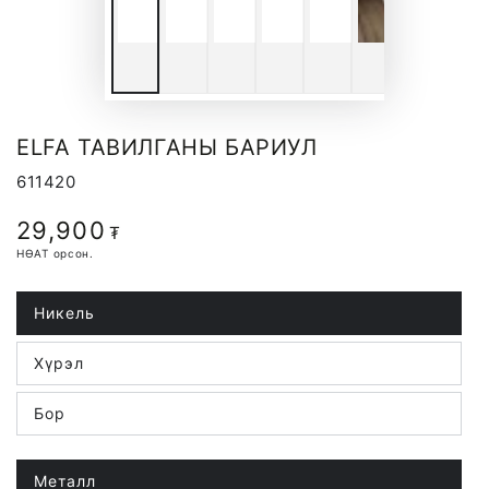
ELFA ТАВИЛГАНЫ БАРИУЛ
611420
29,900
Regular
₮
price
НӨАТ орсон.
Никель
Variant
sold
out
Хүрэл
or
Variant
unavailable
sold
out
Бор
or
Variant
unavailable
sold
out
or
unavailable
Металл
Variant