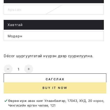
sold
out
Арьсан
or
Variant
unavailable
sold
out
or
unavailable
Хавтгай
Variant
sold
out
Модерн
or
Variant
unavailable
sold
out
or
unavailable
Décor шургуулгатай нүүрэн дээр суурилуулна.
Quantity
Decrease
Increase
quantity
quantity
САГСЛАХ
for
for
Elfa
Elfa
BUY IT NOW
Тавилганы
Тавилганы
бариул
бариул
Өөрөө ирж авах хаяг
Улаанбаатар, 17043, ХУД, 20 хороо,
Чингисийн өргөн чөлөө, 121