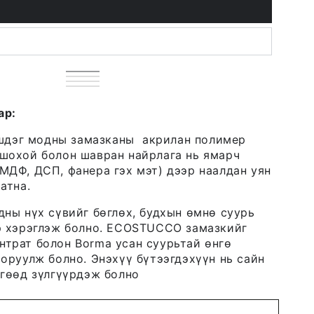
нарс
Variant
цагаан
Variant
05
sold
царс
Variant
50
sold
хушга
Variant
out
цайвар
sold
out
бараан
sold
or
51
out
or
63
out
ар:
unavailable
or
unavailable
or
unavailable
unavailable
дэг модны замазканы акрилан полимер
шохой болон шавран найрлага нь ямарч
МДФ, ДСП, фанера гэх мэт) дээр наалдан уян
атна.
дны нүх сүвийг бөглөх, будхын өмнө суурь
р хэрэглэж болно. ECOSTUCCO замазкийг
трат болон Borma усан суурьтай өнгө
 оруулж болно. Энэхүү бүтээгдэхүүн нь сайн
өгөөд зүлгүүрдэж болно