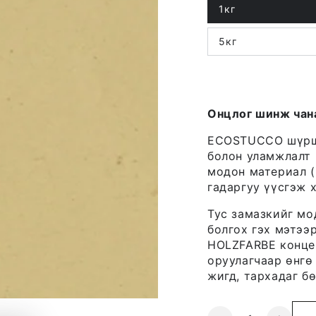
1кг
Variant
sold
out
5кг
or
Variant
unavailable
sold
out
or
unavailable
Онцлог шинж чан
ECOSTUCCO шүрш
болон уламжлалт 
модон материал (
гадаргуу үүсгэж х
Тус замазкийг мо
болгох гэх мэтээ
HOLZFARBE концен
оруулагчаар өнгө
жигд, тархадаг б
Quantity