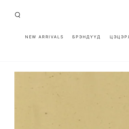
SKIP TO
CONTENT
NEW ARRIVALS
БРЭНДҮҮД
ЦЭЦЭР
SKIP TO PRODUCT
INFORMATION