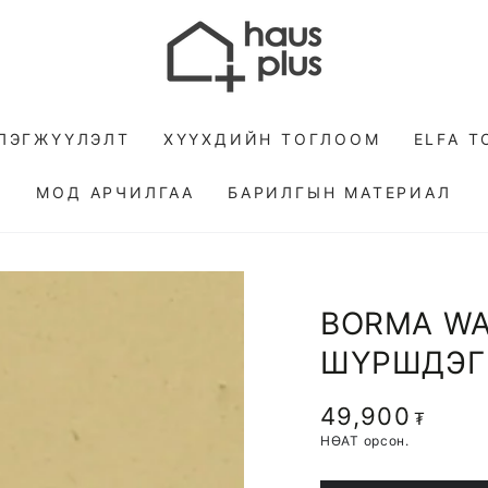
ЛЭГЖҮҮЛЭЛТ
ХҮҮХДИЙН ТОГЛООМ
ELFA 
МОД АРЧИЛГАА
БАРИЛГЫН МАТЕРИАЛ
BORMA WA
ШҮРШДЭГ
49,900
Regular
₮
price
НӨАТ орсон.