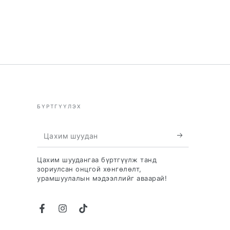
БҮРТГҮҮЛЭХ
Цахим
шуудан
Цахим шуудангаа бүртгүүлж танд
зориулсан онцгой хөнгөлөлт,
урамшуулалын мэдээллийг аваарай!
Facebook
Instagram
TikTok