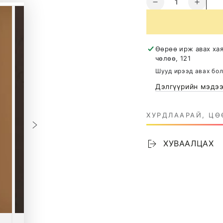
Decrease
Increa
quantity
quanti
for
for
Borma
Borma
Wachs
Wach
Өөрөө ирж авах ха
Ecofiller
Ecofill
чөлөө, 121
модны
модн
Шууд ирээд авах бо
шүршдэг
шүршд
Дэлгүүрийн мэдээ
замазка
замаз
ХУРДЛААРАЙ, ЦӨ
ХУВААЛЦАХ