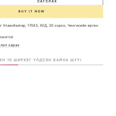
САГСЛАХ
se
ty
BUY IT NOW
s
яг
Улаанбаатар, 17043, ХУД, 20 хороо, Чингисийн өргөн
er
ы
ломжтой
эг
лэл харах
ка
ӨН 10 ШИРХЭГ ҮЛДСЭН БАЙНА ШҮҮ!